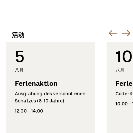
活动
5
10
八月
八月
Ferienaktion
Feri
Ausgrabung des verschollenen
Code-Kn
Schatzes (8-10 Jahre)
10:00 -
12:00 - 14:00