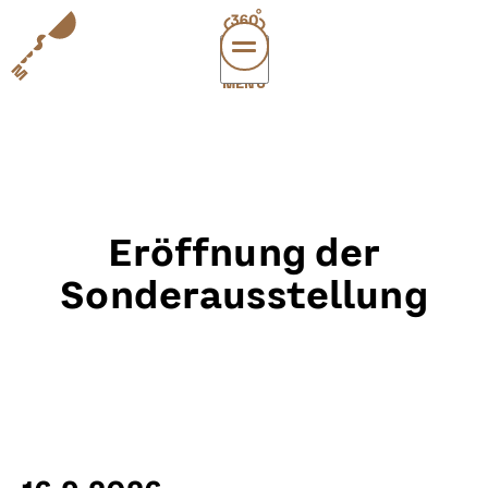
MENÜ
访
经
支
关于
Eröffnung der
leichte
sonderau
Sonderausstellung
DE
EN