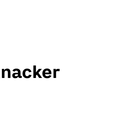
访
经
支
关于
Knacker
leichte
sonderau
DE
EN