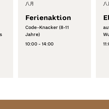
八月
八
Ferienaktion
E
Code-Knacker (8-11
au
s
Jahre)
Wu
10:00 - 14:00
11