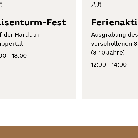
月
八月
lisenturm-Fest
Ferienakt
f der Hardt in
Ausgrabung de
ppertal
verschollenen 
(8-10 Jahre)
:00 - 18:00
12:00 - 14:00