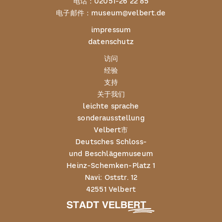
电话：
02051-26 22 85
电子邮件：
museum@velbert.de
impressum
datenschutz
访问
经验
支持
关于我们
leichte sprache
sonderausstellung
Velbert市
Deutsches Schloss-
und Beschlägemuseum
Heinz-Schemken-Platz 1
Navi: Oststr. 12
42551 Velbert