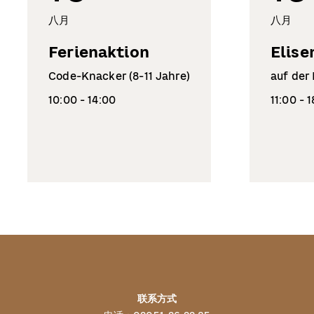
八月
八月
Ferienaktion
Elise
Code-Knacker (8-11 Jahre)
auf der
10:00 - 14:00
11:00 - 
联系方式