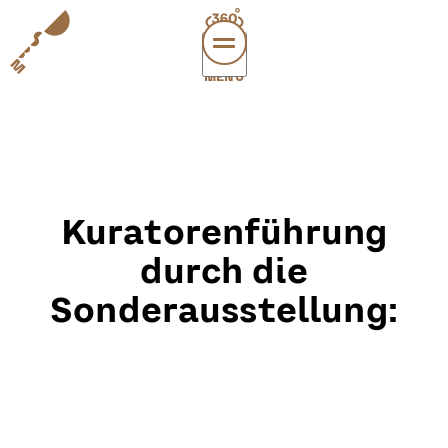
MENÜ
访
经
支
关于
Kuratorenführung
leichte
sonderau
durch die
Sonderausstellung:
DE
EN